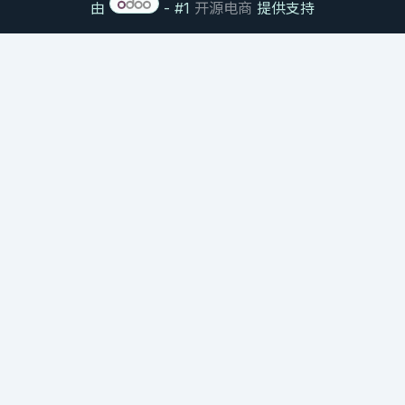
由
- #1
开源电商
提供支持
NATURAL PRODUCT CHEMISTRY RESEARCH BRIEF
大枫子油：驱避与修复的双重
作用机制
Chaulmoogra Oil: Dual Mechanisms of
Repellency and Post-Bite Repair
本研究聚焦大枫子油中独特的
环戊烯基脂肪酸 (CPFAs)
。不同于传统易挥发
驱蚊剂，它在皮肤表面形成持久的触觉防护屏障，并能调控叮咬后的局部皮
肤组织修复。
This study focuses on the unique Cyclopentenyl Fatty Acids (CPFAs) in
Chaulmoogra Oil. Unlike volatile repellents, it forms a long-lasting
tactile barrier on the skin and modulates post-bite epidermal repair.
御本堂® 大枫子油
加拿大 NPN: 80091348
祛风除湿 · 润肤止痒