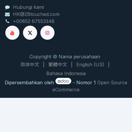
Hubungi kami
HK@2Btouched.com
+00852 67553348
Copyright © Nama perusahaan
简体中文
|
繁體中文
|
English (US)
|
Bahasa Indonesia
Dipersembahkan oleh
- Nomor 1
Open Source
eCommerce
NATURAL PRODUCT CHEMISTRY RESEARCH BRIEF
大枫子油：驱避与修复的双重