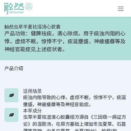
Skip to Content
触然虫草半夏祛湿清心胶囊
产品功效：健脾祛痰，清心除烦。用于痰浊内阻的心
悸，虚烦不眠，惊悸不宁，痰涎壅盛，神疲痿蘼等及
神经官能症见上述症状者。
产品介绍
适用场景
痰浊内阻导致的心悸，虚烦不眠，惊悸不宁，痰涎
壅盛，神疲痿蘼等及神经官能症。
本草成分
虫草半夏祛湿清心胶囊组方源自《三因极一病证方
论》的温胆汤，在原方基础上增加冬虫夏草、石菖
蒲等药物，由冬虫夏草、半夏(麸炒)、竹茹(麸