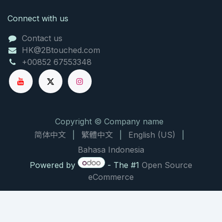
Connect with us
Contact us
HK@2Btouched.com
+00852 67553348
Copyright © Company name
简体中文
|
繁體中文
|
English (US)
|
Bahasa Indonesia
Powered by
- The #1
Open Source
eCommerce
NATURAL PRODUCT CHEMISTRY RESEARCH BRIEF