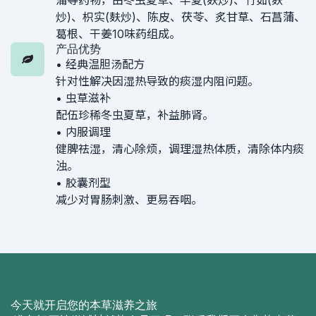
炒)、枳实(麸炒)、陈皮、茯苓、炙甘草、石菖蒲、
葛根、干姜10味药组成。
产品优势
• 经典温胆汤配方
针对性解决因湿热导致的痰湿内阻问题。
• 虫草滋补
配伍珍稀冬虫夏草，补益肺肾。
• 内服调理
健脾祛湿，清心除烦，调理湿热体质，清除体内痰
浊。
• 胶囊剂型
减少对胃肠刺激、更易吞咽。
今天就开启您的本草滋养之旅