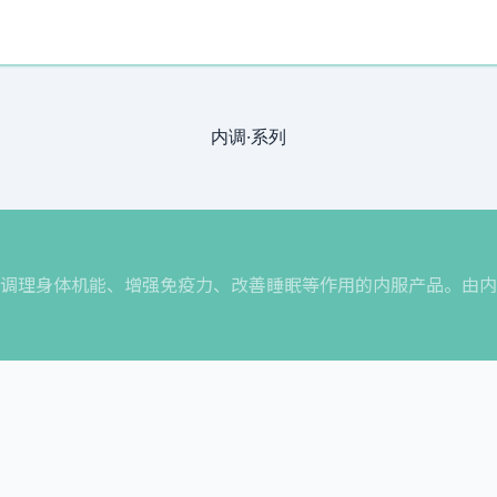
Features
About Us
官方店铺
触然全球中医药产教
内调·系列
调理身体机能、增强免疫力、改善睡眠等作用的内服产品。由内