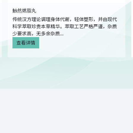
触然燃脂丸
传统汉方理论调理身体代谢，轻体塑形，并由现代
科学萃取珍贵本草精华。萃取工艺严格严谨，杂质
少要求高，无多余杂质...
查看详情