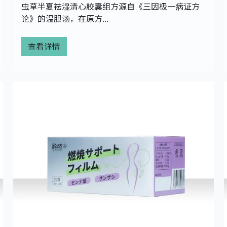
虫草半夏祛湿清心胶囊组方源自《三因极一病证方
论》的温胆汤，在原方...
查看详情