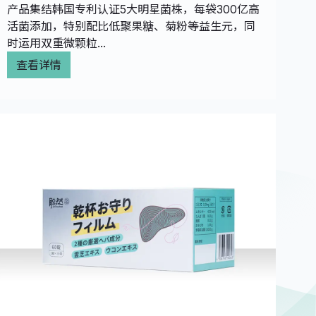
产品集结韩国专利认证5大明星菌株，每袋300亿高
活菌添加，特别配比低聚果糖、菊粉等益生元，同
时运用双重微颗粒...
查看详情