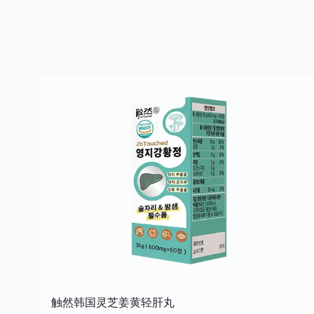
触然韩国灵芝姜黄轻肝丸