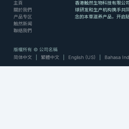
主頁
香港触然生物科技有限公司
關於我們
球研发和生产机构携手共
产品专区
念的本草滋养产品，开启
触然新闻
聯絡我們
版權所有 © 公司名稱
简体中文
|
繁體中文
|
English (US)
|
Bahasa Ind
NATURAL PRODUC
大枫子油
重
Chaulmoogra O