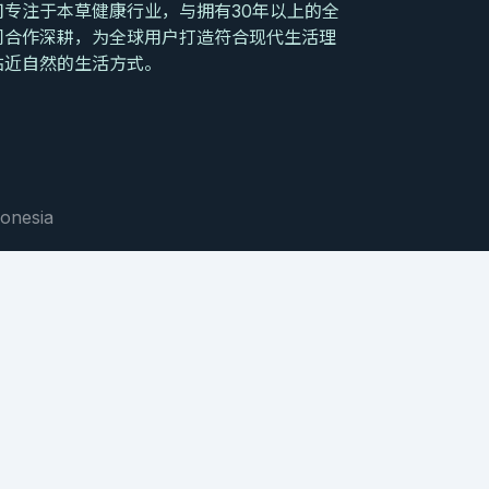
专注于本草健康行业，与拥有30年以上的全
同合作深耕，为全球用户打造符合现代生活理
贴近自然的生活方式。
onesia
T CHEMISTRY RESEARCH BRIEF
PRODUCT INFO / 
：驱避与修复的双
御本堂® 大枫
YUBENTANG DAFE
作用机制
YOU
il: Dual Mechanisms of
●
规格 / Specificati