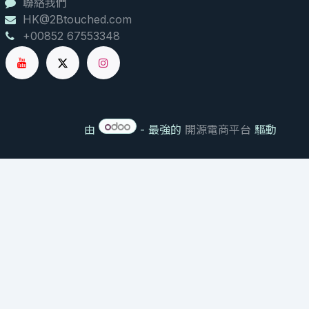
聯絡我們
HK@2Btouched.com
+00852 67553348
由
- 最強的
開源電商平台
驅動
NPN
产品信息
80091348
子油
NGZI
on: