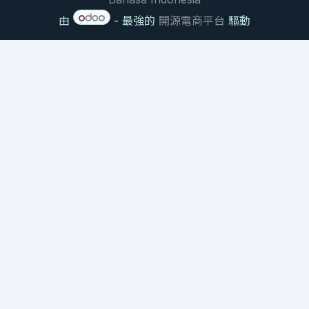
由
- 最強的
開源電商平台
驅動
NATURAL PRODUCT CHEMISTRY RESEARCH BRIEF
大枫子油：驱避与修复的双重
作用机制
Chaulmoogra Oil: Dual Mechanisms of
Repellency and Post-Bite Repair
本研究聚焦大枫子油中独特的
环戊烯基脂肪酸 (CPFAs)
。不同于传统易挥发
驱蚊剂，它在皮肤表面形成持久的触觉防护屏障，并能调控叮咬后的局部皮
肤组织修复。
This study focuses on the unique Cyclopentenyl Fatty Acids (CPFAs) in
Chaulmoogra Oil. Unlike volatile repellents, it forms a long-lasting
tactile barrier on the skin and modulates post-bite epidermal repair.